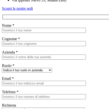
Via Ippolito Nievo 33, Milano (MI)
Scopri le nostre sedi
Nome *
Cognome *
Azienda *
Ruolo *
Email *
Telefono *
Richiesta